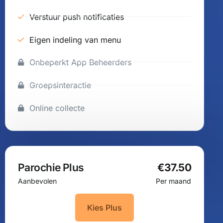
Verstuur push notificaties
Eigen indeling van menu
Onbeperkt App Beheerders
Groepsinteractie
Online collecte
Parochie Plus
€37.50
Aanbevolen
Per maand
Kies Plus